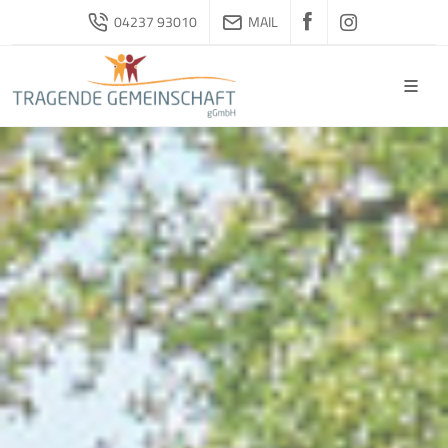
04237 93010
MAIL